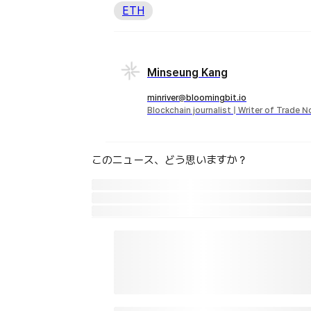
ETH
Minseung Kang
minriver@bloomingbit.io
Blockchain journalist | Writer of Trade 
このニュース、どう思いますか？