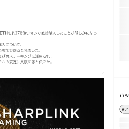
ETH
を約378億ウォンで直接購入したことが明らかになっ
購入について、
る参加であると発表した。
及び再ステーキングに活用され、
テムの安定に貢献すると伝えた。
ハ
#