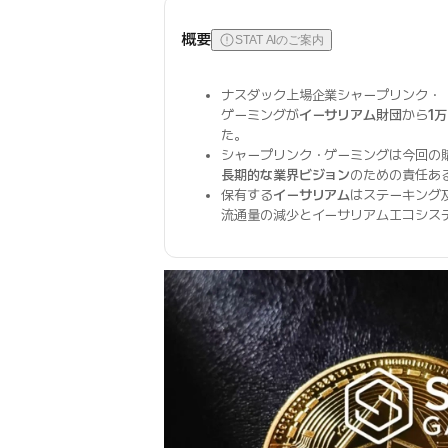
概要
STAT AIのご案内
ナスダック上場企業シャープリンク・
ゲーミングが
イーサリアム財団
から
1万
た。
シャープリンク・ゲーミングは今回の
長期的な業界ビジョン
のための責任あ
保有する
イーサリアム
はステーキング
流通量の減少とイーサリアムエコシス