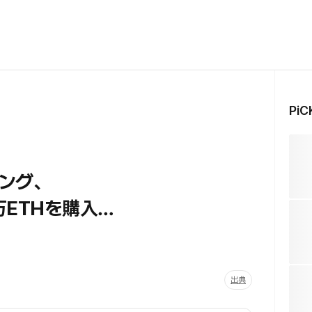
Pi
ング、
ETHを購入…
出典