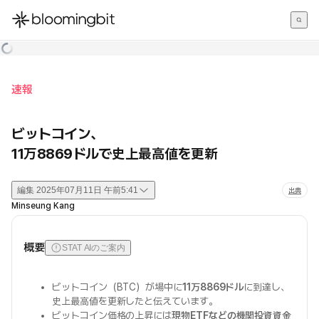
한국어
English
日本語
速報
ビットコイン、
11万8869ドルで史上最高値を更新
編集
2025年07月11日 午前5:41
出典
Minseung Kang
概要
STAT AIのご案内
ビットコイン（BTC）が場中に
11万8869ドル
に到達し、
史上最高値を更新したと伝えています。
ビットコイン価格の上昇には
現物ETFなどの機関投資資金