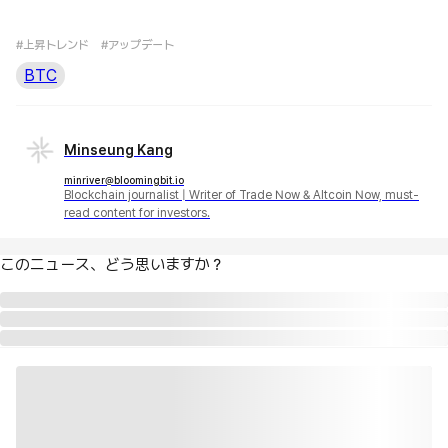
#上昇トレンド
#アップデート
BTC
Minseung Kang
minriver@bloomingbit.io
Blockchain journalist | Writer of Trade Now & Altcoin Now, must-
read content for investors.
このニュース、どう思いますか？