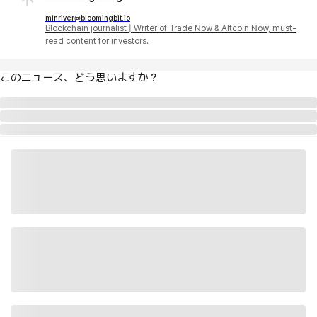
minriver@bloomingbit.io
Blockchain journalist | Writer of Trade Now & Altcoin Now, must-
read content for investors.
このニュース、どう思いますか？