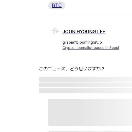
BTC
JOON HYOUNG LEE
gilson@bloomingbit.io
Crypto Journalist based in Seoul
このニュース、どう思いますか？