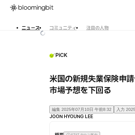
ニュース
コミュニティ
注目の人物
한국어
English
日本語
PiCK
米国の新規失業保険申請件数
市場予想を下回る
編集
2025年07月10日 午前8:32
入力
202
JOON HYOUNG LEE
概要