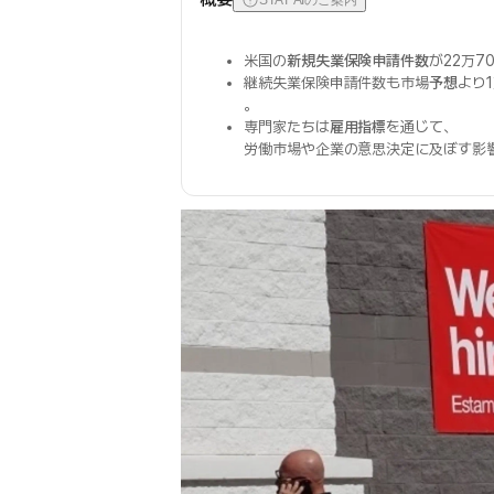
STAT AIのご案内
米国の
新規失業保険申請件数
が22万7
継続失業保険申請件数も市場
予想
より
。
専門家たちは
雇用指標
を通じて、
労働市場や企業の意思決定に及ぼす影