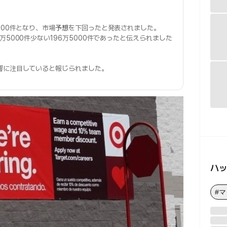
000件となり、市場
予想
を下回ったと発表されました。
1万5000件少ない196万5000件であったと伝えられました
響に注目していると報じられました。
ハ
#