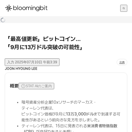
한국어
English
日本語
「最高値更新」ビットコイン…
「9月に13万ドル突破の可能性」
入力
2025年07月10日 午前3:39
出典
JOON HYOUNG LEE
概要
STAT AIのご案内
暗号資産分析企業10xリサーチのマーカス・
ティーレン代表は、
ビットコイン価格が9月に
13万3,000ドル
まで到達する可
能性があるという前向きな見方を示しました。
ティーレン代表は、15日に発表される
米消費者物価指数
（CPI）
が良好であると予想し、