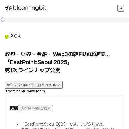
한국어
English
日本語
PiCK
政界・財界・金融・Web3の幹部が総結集…
「EastPoint:Seoul 2025」
第1次ラインナップ公開
編集
2025年07月09日 午後9:04
Bloomingbit Newsroom
概要
STAT AIのご案内
「EastPoint:Seoul 2025」では、
デジタル資産
、