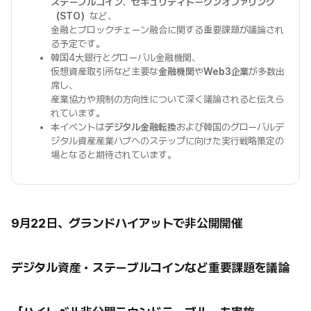
ステーブルコイン
、
セキュリティトークンオファリング
（STO）
など、
金融とブロックチェーン融合に関する重要課題が議論され
る予定です。
韓国4大銀行とグローバル金融機関、
仮想資産取引所など主要な
金融機関
や
Web3企業
が多数出
席し、
産業協力や規制の方向性について深く議論されると伝えら
れています。
本イベントは
デジタル金融転換
および韓国のグローバルデ
ジタル資産産業ハブへのステップに向けた実行戦略策定の
場となると期待されています。
9月22日、グランドハイアットで非公開開催
デジタル資産・ステーブルコインなど重要課題を議論