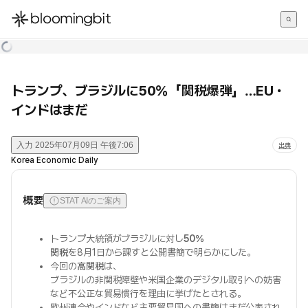
한국어
English
日本語
トランプ、ブラジルに50％「関税爆弾」…EU・
インドはまだ
入力
2025年07月09日 午後7:06
出典
Korea Economic Daily
概要
STAT AIのご案内
トランプ大統領がブラジルに対し
50％
関税
を8月1日から課すと公開書簡で明らかにした。
今回の
高関税
は、
ブラジルの非関税障壁や米国企業のデジタル取引への妨害
など不公正な貿易慣行を理由に挙げたとされる。
欧州連合やインドなど主要貿易国への書簡はまだ公表され