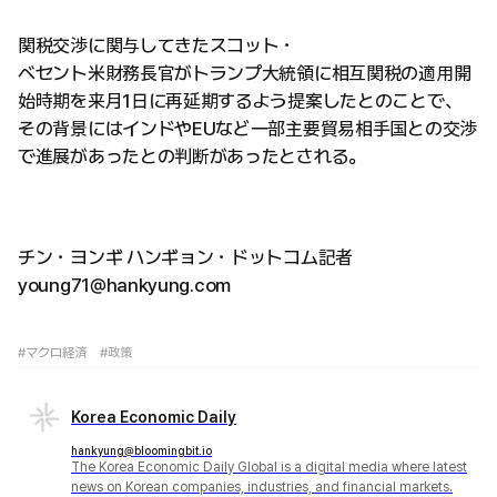
関税交渉に関与してきたスコット・
ベセント米財務長官がトランプ大統領に相互関税の適用開
始時期を来月1日に再延期するよう提案したとのことで、
その背景にはインドやEUなど一部主要貿易相手国との交渉
で進展があったとの判断があったとされる。
チン・ヨンギ ハンギョン・ドットコム記者
young71@hankyung.com
#マクロ経済
#政策
Korea Economic Daily
hankyung@bloomingbit.io
The Korea Economic Daily Global is a digital media where latest
news on Korean companies, industries, and financial markets.