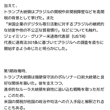
加えて、
トランプ大統領はブラジルの関税や非関税障壁などを高関
税の背景として挙げた。また
「米国企業のデジタル取引活動に対するブラジルの継続的
な妨害や他の不公正な貿易慣行」などについても触れ、
ジェイミソン・グリアー米通商代表部（USTR）
代表に通商法301条に基づいてブラジルへの調査を直ちに
開始するよう命じたと明らかにした。
第1期政権時、
トランプ大統領は強硬保守派のボルソナーロ前大統領と良
好な関係を築いた。彼を支えつつ、
進歩的なルーラ大統領を窮地に追い込む戦略を取った形だ
。このため、
米国の関税が他国の政治や司法への介入手段と解釈される
こともある。