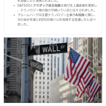
を突破したと発表されました。
S&P500と
ナスダック総合指数
は再び史上最高値を更新し
、テクノロジー株の強さが続いていると伝えられました。
ブルームバーグは主要テクノロジー企業が
AI投資
に関し、
次の会計年度に約3500億ドルを投資する見通しだと述べ
ました。