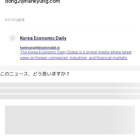
dong2@hankyung.com
#マクロ経済
Korea Economic Daily
hankyung@bloomingbit.io
The Korea Economic Daily Global is a digital media where latest
news on Korean companies, industries, and financial markets.
このニュース、どう思いますか？