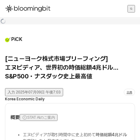
한국어
English
日本語
PiCK
[ニューヨーク株式市場ブリーフィング]
エヌビディア、世界初の時価総額4兆ドル…
S&P500・ナスダック史上最高値
入力
2025年07月09日 午後7:03
出典
Korea Economic Daily
概要
STAT AIのご案内
エヌビディアが取引時間中に史上初めて
時価総額4兆ドル