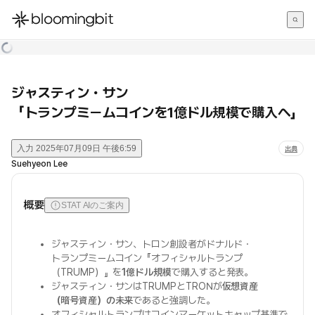
한국어
English
日本語
ジャスティン・サン
「トランプミームコインを1億ドル規模で購入へ」
入力
2025年07月09日 午後6:59
出典
Suehyeon Lee
概要
STAT AIのご案内
ジャスティン・サン、トロン創設者がドナルド・
トランプミームコイン『オフィシャルトランプ
（TRUMP）』を
1億ドル規模
で購入すると発表。
ジャスティン・サンはTRUMPとTRONが
仮想資産
（暗号資産）の未来
であると強調した。
オフィシャルトランプはコインマーケットキャップ基準で