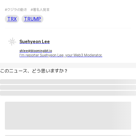
#クジラの動き
#著名人発言
TRX
TRUMP
Suehyeon Lee
shlee@bloomingbit.io
I'm reporter Suehyeon Lee, your Web3 Moderator.
このニュース、どう思いますか？