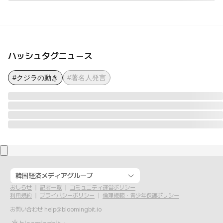
ハッシュタグニュース
#クジラの動き
#著名人発言
韓国経済メディアグループ
おしらせ
記者一覧
コミュニティ運営ポリシー
利用規約
プライバシーポリシー
倫理規範・青少年保護ポリシー
お問い合わせ
help@bloomingbit.io