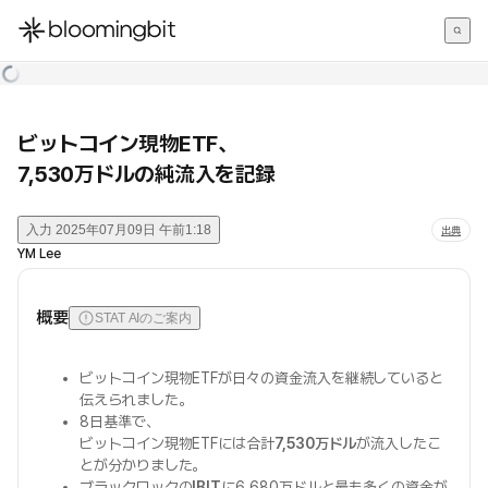
한국어
English
日本語
ビットコイン現物ETF、
7,530万ドルの純流入を記録
入力
2025年07月09日 午前1:18
出典
YM Lee
概要
STAT AIのご案内
ビットコイン現物ETFが日々の資金流入を継続していると
伝えられました。
8日基準で、
ビットコイン現物ETFには合計
7,530万ドル
が流入したこ
とが分かりました。
ブラックロックの
IBIT
に6,680万ドルと最も多くの資金が