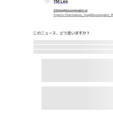
YM Lee
20min@bloomingbit.io
Crypto Chatterbox_ tlg@Bloomingbit_
このニュース、どう思いますか？