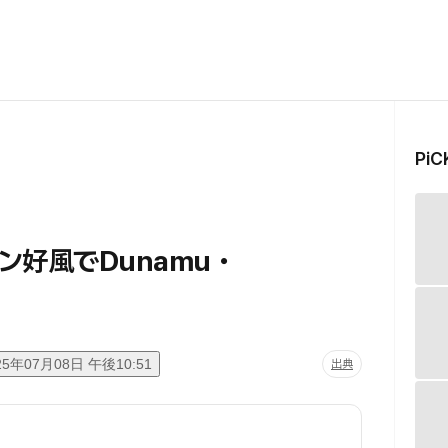
Pi
好風でDunamu・
25年07月08日 午後10:51
出典