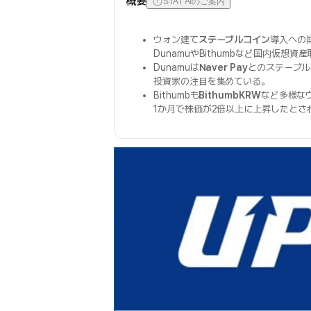
概要
STAT AIのご案内
ウォン建て
ステーブルコイン
導入への
DunamuやBithumbなど国内仮想資
Dunamuは
Naver Pay
とのステーブル
投資家の注目を集めている。
Bithumbも
BithumbKRW
など多様な
1か月で株価が2倍以上に上昇したとさ