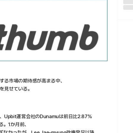
する市場の期待感が高まる中、
を見せている。
ると、Upbit運営会社のDunamuは前日比2.87%
る。1か月前、
ぎなかったが、Lee Jae-myung政権発足以降、