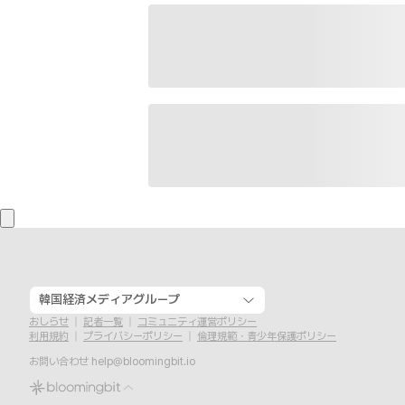
韓国経済メディアグループ
おしらせ
記者一覧
コミュニティ運営ポリシー
利用規約
プライバシーポリシー
倫理規範・青少年保護ポリシー
お問い合わせ
help@bloomingbit.io