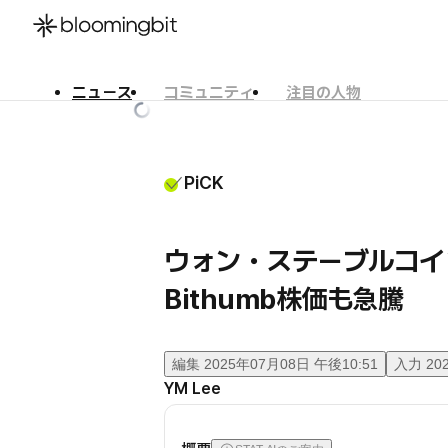
ニュース
コミュニティ
注目の人物
한국어
English
日本語
PiCK
ウォン・ステーブルコイン
Bithumb株価も急騰
編集
2025年07月08日 午後10:51
入力
20
YM Lee