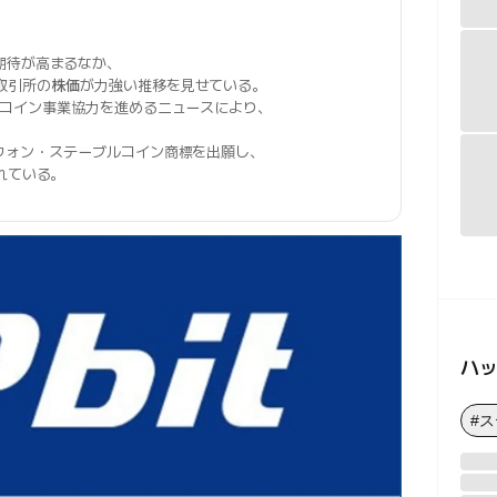
期待が高まるなか、
産取引所の
株価
が力強い推移を見せている。
コイン事業協力を進めるニュースにより、
ウォン・ステーブルコイン商標を出願し、
れている。
ハ
#