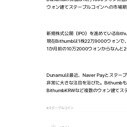
ウォン建てステーブルコインへの市場期
新規株式公開（IPO）を進めているBit
現在Bithumbは1株22万9000ウォンで
1か月前の10万2000ウォンからなんと
Dunamuは最近、Naver Payとス
非常に大きな注目を浴びた。Bithumb
BithumbKRWなど複数のウォン建て
#ステーブルコイン