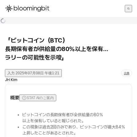
한국어
English
日本語
「ビットコイン（BTC）
長期保有者が供給量の80％以上を保有…
ラリーの可能性を示唆」
入力
2025年07月08日 午後1:21
出典
JH Kim
概要
STAT AIのご案内
ビットコインの長期保有者が全供給量の80％
以上を保有していると報じられた。
この現象は過去2回のみであり、ビットコインが最大84％
上昇したことがあるとされた。