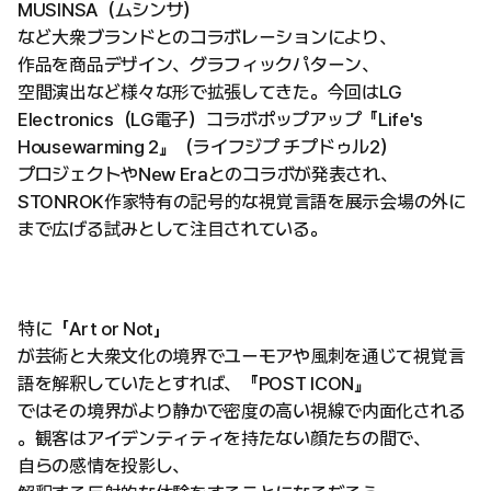
MUSINSA（ムシンサ）
など大衆ブランドとのコラボレーションにより、
作品を商品デザイン、グラフィックパターン、
空間演出など様々な形で拡張してきた。今回はLG
Electronics（LG電子）コラボポップアップ『Life's
Housewarming 2』（ライフジプ チプドゥル2）
プロジェクトやNew Eraとのコラボが発表され、
STONROK作家特有の記号的な視覚言語を展示会場の外に
まで広げる試みとして注目されている。
特に「Art or Not」
が芸術と大衆文化の境界でユーモアや風刺を通じて視覚言
語を解釈していたとすれば、『POST ICON』
ではその境界がより静かで密度の高い視線で内面化される
。観客はアイデンティティを持たない顔たちの間で、
自らの感情を投影し、