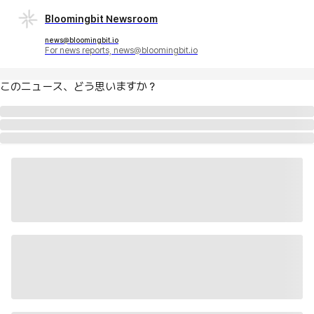
Bloomingbit Newsroom
news@bloomingbit.io
For news reports, news@bloomingbit.io
このニュース、どう思いますか？