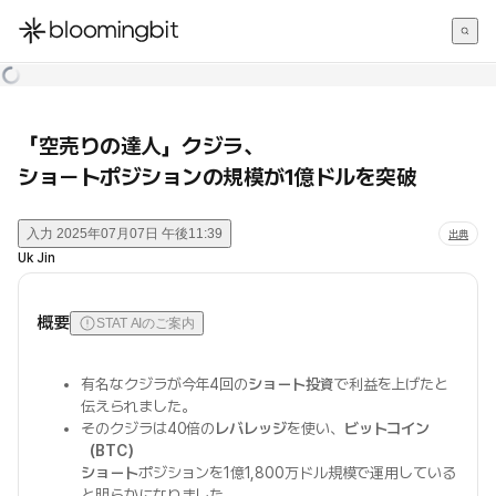
한국어
English
日本語
「空売りの達人」クジラ、
ショートポジションの規模が1億ドルを突破
入力
2025年07月07日 午後11:39
出典
Uk Jin
概要
STAT AIのご案内
有名なクジラが今年4回の
ショート投資
で利益を上げたと
伝えられました。
そのクジラは40倍の
レバレッジ
を使い、
ビットコイン
（BTC）
ショート
ポジションを1億1,800万ドル規模で運用している
と明らかになりました。