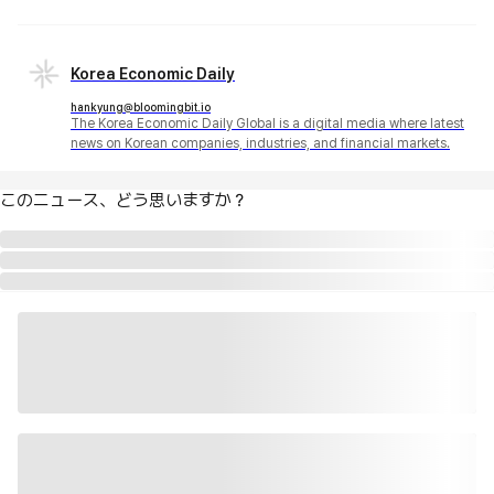
Korea Economic Daily
hankyung@bloomingbit.io
The Korea Economic Daily Global is a digital media where latest
news on Korean companies, industries, and financial markets.
このニュース、どう思いますか？