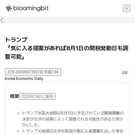
한국어
English
日本語
トランプ
「気に入る提案があれば8月1日の関税発動日も調
整可能」
入力
2025年07月07日 午後7:48
出典
Korea Economic Daily
概要
STAT AIのご案内
トランプ米国大統領は8月1日に予定されている
関税発動
の
決定が交渉の結果によって調整される可能性があると明ら
かにした。
トランプ大統領は交渉対象国が
気に入る提案
を出した場合