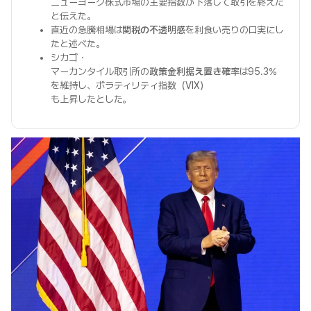
ニューヨーク株式市場の主要指数が下落して取引を終えた
と伝えた。
直近の急騰相場は
関税の不透明感
を利食い売りの口実にし
たと述べた。
シカゴ・
マーカンタイル取引所の
政策金利据え置き確率
は95.3%
を維持し、ボラティリティ指数（VIX）
も上昇したとした。