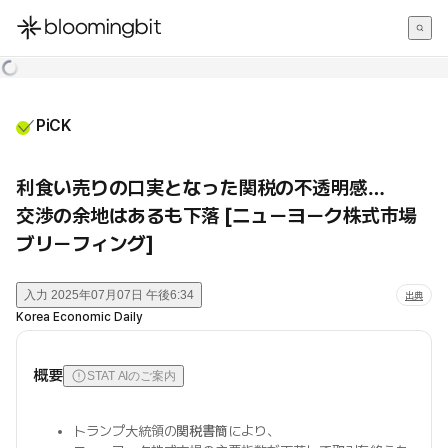
한국어
English
日本語
PiCK
利食い売りの口実となった関税の不透明感…
交渉の余地はあるも下落 [ニューヨーク株式市場
ブリーフィング]
入力
2025年07月07日 午後6:34
出典
Korea Economic Daily
概要
STAT AIのご案内
トランプ大統領の
関税書簡
により、