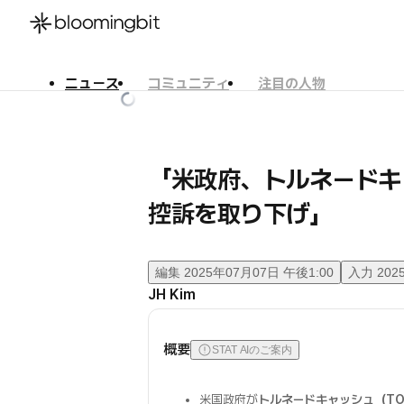
ニュース
コミュニティ
注目の人物
한국어
English
日本語
「米政府、トルネードキ
控訴を取り下げ」
編集
2025年07月07日 午後1:00
入力
202
JH Kim
概要
STAT AIのご案内
米国政府が
トルネードキャッシュ（TO