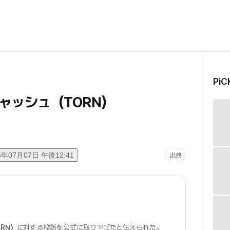
Pi
ャッシュ（TORN）
5年07月07日 午後12:41
出典
RN）
に対する控訴を公式に取り下げたと伝えられた。