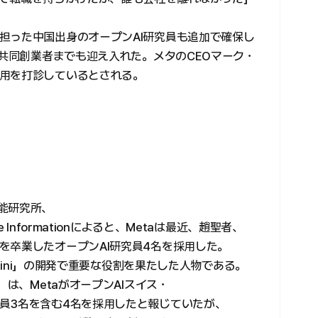
担った中国出身のオープンAI研究員も追加で確保し
e（SSI）の共同創業者までも迎え入れた。メタのCEOマーク・
用を打診しているとされる。
能研究所、
Informationによると、Metaは最近、趙聖者、
を卒業したオープンAI研究員4名を採用した。
-mini」の開発で重要な役割を果たした人物である。
（WSJ）は、MetaがオープンAIスイス・
員3名を含む4名を採用したと報じていたが、