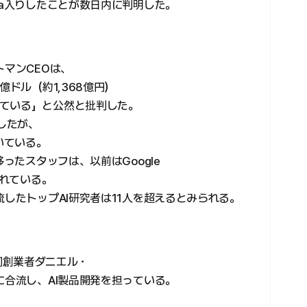
ta入りしたことが数日内に判明した。
トマンCEOは、
億ドル（約1,368億円）
ている」と公然と批判した。
定したが、
いている。
移ったスタッフは、以前はGoogle
られている。
流したトップAI研究者は11人を超えるとみられる。
兼共同創業者ダニエル・
に合流し、AI製品開発を担っている。