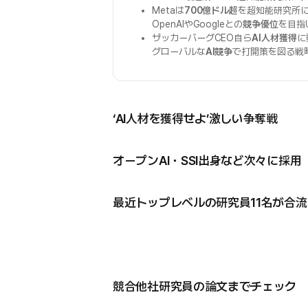
Metaは
700億ドル超
を超知能研究所
OpenAIやGoogleとの
競争優位
を目指
ザッカーバーグCEO自ら
AI人材獲得
に
グローバルな
AI競争
で打開策を図る戦
‘AI人材を獲得せよ’激しい争奪戦
オープンAI・SSI出身など次々に採用
最近トップレベルの研究員11名が合流
競合他社研究員の論文までチェック