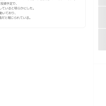
に投資予定で、
していると明らかにした。
動いており、
略だと報じられている。