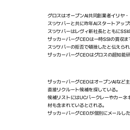
グロスはオープンAI共同創業者イリヤ・
スツケバーと共に昨年AIスタートアップS
スツケバーはレヴィ新社長とともにSSI
ザッカーバーグCEOは一時SSIの買収
スツケバーの拒否で頓挫したと伝えられ
ザッカーバーグCEOはグロスの超知能
ザッカーバーグCEOはオープンAIなど
直接リクルート候補を探している。
候補リストにはUCバークレーやカーネ
材も含まれているとされる。
ザッカーバーグCEOが個別にメールし