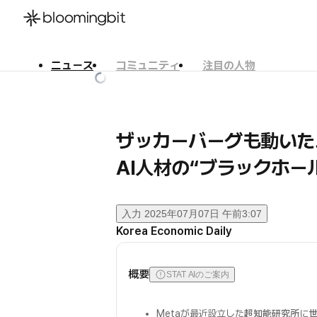
ニュース
コミュニティ
注目の人物
한국어
English
日本語
ザッカーバーグも動いた
AI人材の“ブラックホー
入力
2025年07月07日 午前3:07
Korea Economic Daily
概要
STAT AIのご案内
Metaが最近設立した
超知能研究所
に
世