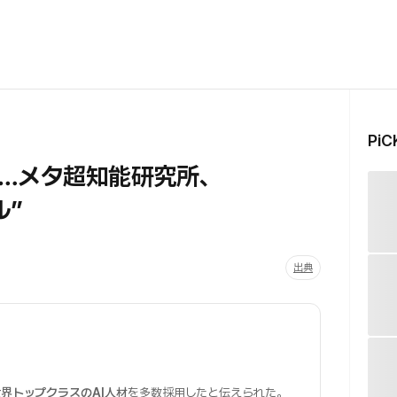
Pi
…メタ超知能研究所、
ル”
出典
界トップクラスのAI人材
を多数採用したと伝えられた。