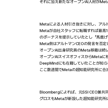
それに加え新たなオープンAI人材がMe
Metaによる人材引き抜きに対し、アル
Metaが自社スタッフに転職すれば最高1
のボーナスを提示していたとし「馬鹿げ
Meta側はアルトマンCEOの発言を否
オープンAI出身研究員のMeta移籍は続
オープンAIスイスオフィスからMetaに
DeepMindにも在籍していたことが知
ここ数週間でMetaの超知能研究所に合
Bloombergによれば、元SSI CEO
グロスもMetaが新設した超知能研究所