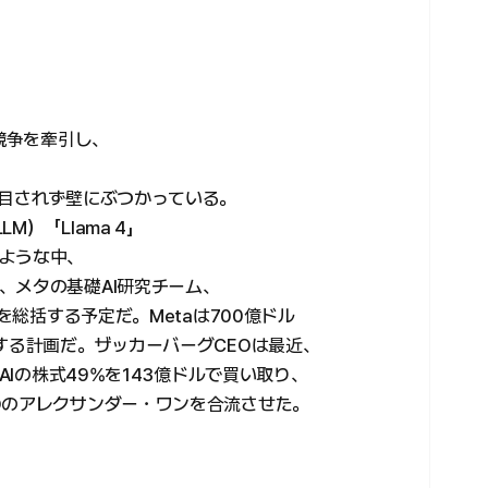
ル競争を牽引し、
注目されず壁にぶつかっている。
）「Llama 4」
ような中、
、メタの基礎AI研究チーム、
ムを総括する予定だ。Metaは700億ドル
する計画だ。ザッカーバーグCEOは最近、
AIの株式49%を143億ドルで買い取り、
Oのアレクサンダー・ワンを合流させた。