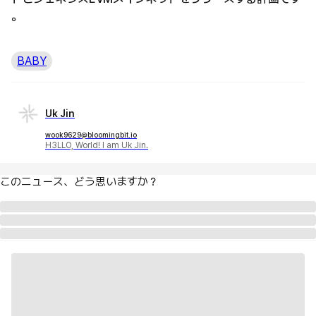
。
BABY
Uk Jin
wook9629@bloomingbit.io
H3LLO, World! I am Uk Jin.
このニュース、どう思いますか？