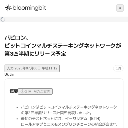
한국어
English
日本語
バビロン、
ビットコインマルチステーキングネットワークが
第3四半期にリリース予定
入力
2025年07月06日 午後11:12
出典
Uk Jin
概要
STAT AIのご案内
バビロンは
ビットコインマルチステーキングネットワーク
の第3四半期リリース計画を発表しました。
最初のテストネットには、
イーサリアム（ETH）
ロールアップ
と
コスモスソブリンチェーン
の統合が含まれ