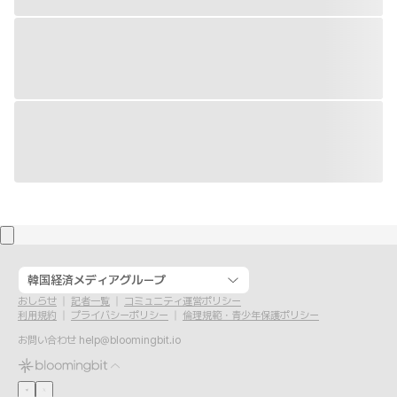
韓国経済メディアグループ
おしらせ
記者一覧
コミュニティ運営ポリシー
利用規約
プライバシーポリシー
倫理規範・青少年保護ポリシー
お問い合わせ
help@bloomingbit.io