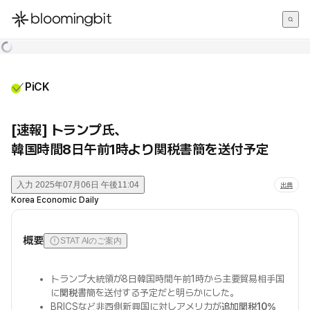
한국어
English
日本語
PiCK
[速報] トランプ氏、
韓国時間8日午前1時より関税書簡を送付予定
入力
2025年07月06日 午後11:04
出典
Korea Economic Daily
概要
STAT AIのご案内
トランプ大統領が8日韓国時間午前1時から主要貿易相手国
に
関税
書簡を送付する予定だと明らかにした。
BRICSなど非西側新興国に対しアメリカが
追加関税10%