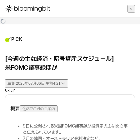
한국어
English
日本語
PiCK
[今週の主な経済・暗号資産スケジュール]
米FOMC議事録ほか
編集
2025年07月06日 午前4:21
Uk Jin
概要
STAT AIのご案内
9日に公開される
米国FOMC議事録
が投資家の主な関心事
と伝えられています。
7月の
韓国・オーストラリア金利決定
など、