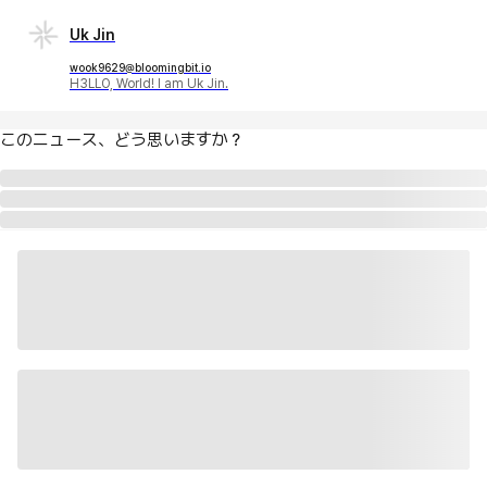
Uk Jin
wook9629@bloomingbit.io
H3LLO, World! I am Uk Jin.
このニュース、どう思いますか？