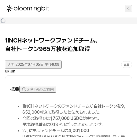
한국어
English
日本語
1INCHネットワークファンドチーム、
自社トークン965万枚を追加取得
入力
2025年07月05日 午後9:09
出典
Uk Jin
概要
STAT AIのご案内
1INCHネットワークのファンドチームが
自社トークン
を9,
652,000枚追加取得したと伝えられました。
今回の取得では
1,757,000 USDC
が使われ、
平均取得単価
は0.18ドルだったとのことです。
2月にもファンドチームは
4,001,000
USDC
で19,850,000枚の1INCHトークンを取得したと伝