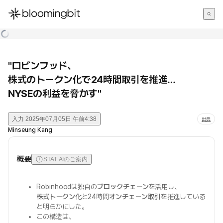
한국어
English
日本語
"ロビンフッド、
株式のトークン化で24時間取引を推進…
NYSEの利益を脅かす"
入力
2025年07月05日 午前4:38
出典
Minseung Kang
概要
STAT AIのご案内
Robinhoodは独自の
ブロックチェーン
を活用し、
株式トークン化
と24時間
オンチェーン取引
を推進している
と明らかにした。
この構造は、