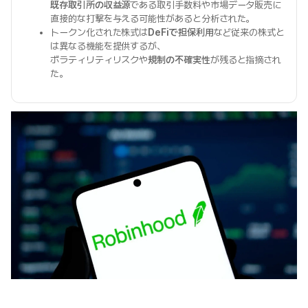
既存取引所の収益源
である取引手数料や市場データ販売に
直接的な打撃を与える可能性があると分析された。
トークン化された株式は
DeFiで担保利用
など従来の株式と
は異なる機能を提供するが、
ボラティリティリスクや
規制の不確実性
が残ると指摘され
た。