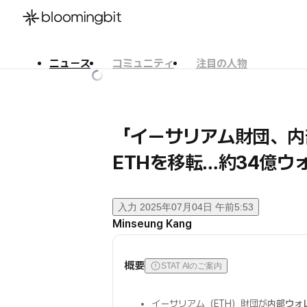
ニュース
コミュニティ
注目の人物
한국어
English
日本語
「イーサリアム財団、内
ETHを移転…約34億ウ
入力
2025年07月04日 午前5:53
Minseung Kang
概要
STAT AIのご案内
イーサリアム（ETH）財団が
内部ウォ