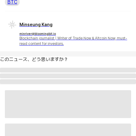
BTC
Minseung Kang
minriver@bloomingbit.io
Blockchain journalist | Writer of Trade Now & Altcoin Now, must-
read content for investors.
このニュース、どう思いますか？