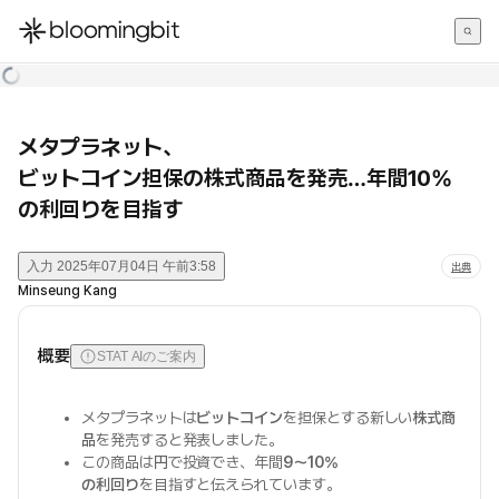
한국어
English
日本語
メタプラネット、
ビットコイン担保の株式商品を発売…年間10%
の利回りを目指す
入力
2025年07月04日 午前3:58
出典
Minseung Kang
概要
STAT AIのご案内
メタプラネットは
ビットコイン
を担保とする新しい
株式商
品
を発売すると発表しました。
この商品は
円
で投資でき、年間
9～10%
の利回り
を目指すと伝えられています。