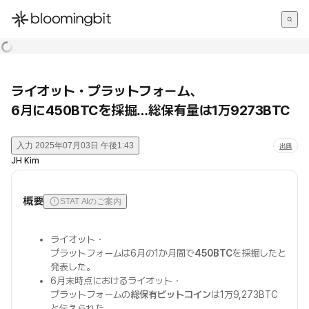
한국어
English
日本語
ライオット・プラットフォーム、
6月に450BTCを採掘…総保有量は1万9273BTC
入力
2025年07月03日 午後1:43
出典
JH Kim
概要
STAT AIのご案内
ライオット・
プラットフォームは6月の1か月間で
450BTC
を採掘したと
発表した。
6月末時点におけるライオット・
プラットフォームの
総保有ビットコイン
は1万9,273BTC
と伝えられた。