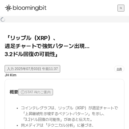
한국어
English
日本語
「リップル（XRP）、
週足チャートで強気パターン出現…
3.2ドル回復の可能性」
入力
2025年07月03日 午前11:37
出典
JH Kim
概要
STAT AIのご案内
コインテレグラフは、リップル（XRP）が週足チャートで
「上昇継続を示唆するペナントパターン」を示し、
「3.2ドル回復の可能性」があると伝えた。
同メディアは「テクニカル分析」に基づき、