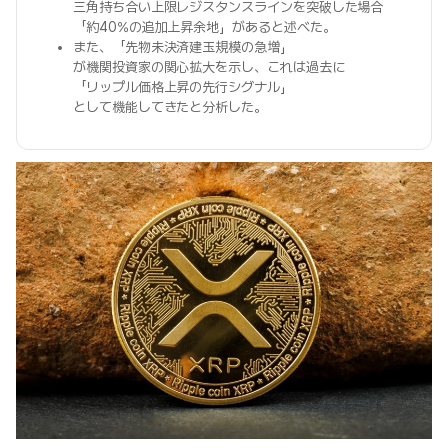
三角持ち合い上限レジスタンスラインを突破した場合
「約40%の追加上昇余地」があると述べた。
また、「先物未決済建玉規模の急増」
が機関投資家の関心拡大を示し、これは過去に
「リップル価格上昇の先行シグナル」
として機能してきたと分析した。