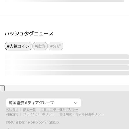
ハッシュタグニュース
#人気コイン
#政策
#分析
韓国経済メディアグループ
おしらせ
記者一覧
コミュニティ運営ポリシー
利用規約
プライバシーポリシー
倫理規範・青少年保護ポリシー
お問い合わせ
help@bloomingbit.io