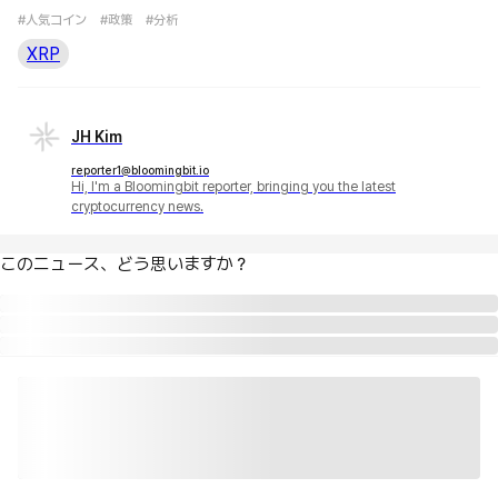
#人気コイン
#政策
#分析
XRP
JH Kim
reporter1@bloomingbit.io
Hi, I'm a Bloomingbit reporter, bringing you the latest
cryptocurrency news.
このニュース、どう思いますか？