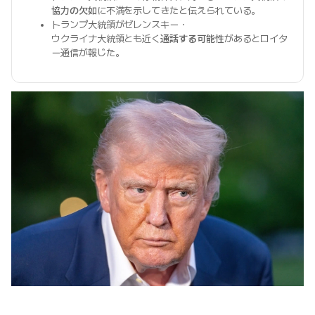
協力の欠如
に不満を示してきたと伝えられている。
トランプ大統領がゼレンスキー・
ウクライナ大統領とも近く
通話する可能性
があるとロイタ
ー通信が報じた。