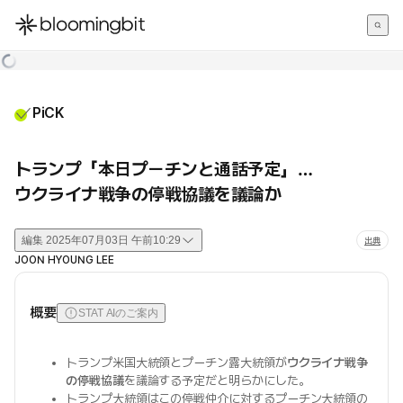
한국어
English
日本語
PiCK
トランプ「本日プーチンと通話予定」…
ウクライナ戦争の停戦協議を議論か
編集
2025年07月03日 午前10:29
出典
JOON HYOUNG LEE
概要
STAT AIのご案内
トランプ米国大統領とプーチン露大統領が
ウクライナ戦争
の停戦協議
を議論する予定だと明らかにした。
トランプ大統領はこの停戦仲介に対するプーチン大統領の