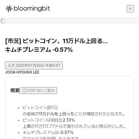
한국어
English
日本語
[市況] ビットコイン、11万ドル上回る…
キムチプレミアム -0.57%
入力
2025年07月03日 午前9:47
JOON HYOUNG LEE
概要
STAT AIのご案内
ビットコイン(BTC)
の価格が
11万ドルを上回った
ことが確認されたと伝えた。
ビットコインは前日比
2.13%
上昇
の11万117.77ドルで取引されていると明らかにした。
キムチプレミアムは
-0.57%
でマイナスを記録したと伝えた。