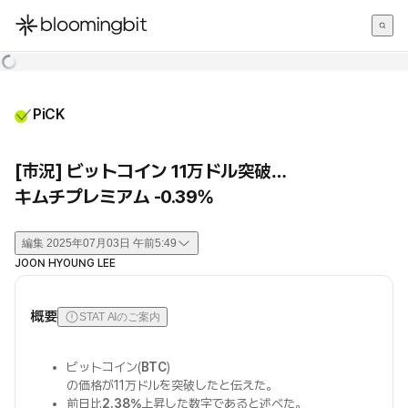
한국어
English
日本語
PiCK
[市況] ビットコイン 11万ドル突破…
キムチプレミアム -0.39%
編集
2025年07月03日 午前5:49
JOON HYOUNG LEE
概要
STAT AIのご案内
ビットコイン(
BTC
)
の価格が11万ドルを突破したと伝えた。
前日比
2.38%
上昇した数字であると述べた。