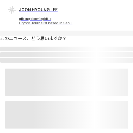
JOON HYOUNG LEE
gilson@bloomingbit.io
Crypto Journalist based in Seoul
このニュース、どう思いますか？