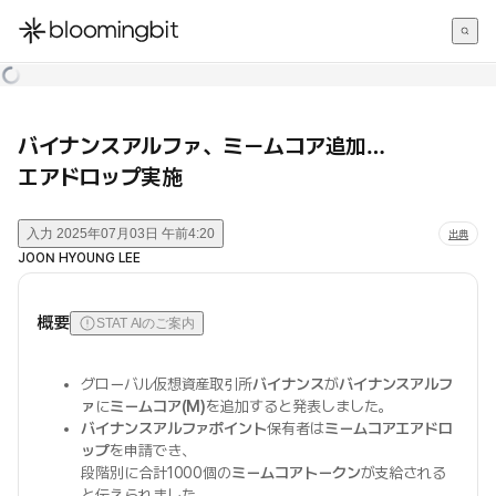
한국어
English
日本語
バイナンスアルファ、ミームコア追加…
エアドロップ実施
入力
2025年07月03日 午前4:20
出典
JOON HYOUNG LEE
概要
STAT AIのご案内
グローバル仮想資産取引所
バイナンス
が
バイナンスアルフ
ァ
に
ミームコア(M)
を追加すると発表しました。
バイナンスアルファポイント
保有者は
ミームコアエアドロ
ップ
を申請でき、
段階別に合計1000個の
ミームコアトークン
が支給される
と伝えられました。