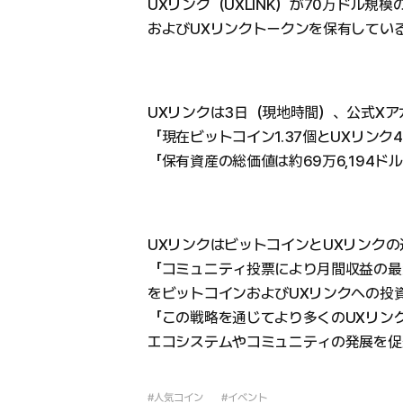
UXリンク（UXLINK）が70万ドル規模
およびUXリンクトークンを保有してい
UXリンクは3日（現地時間）、公式X
「現在ビットコイン1.37個とUXリンク4
「保有資産の総価値は約69万6,194ド
UXリンクはビットコインとUXリンク
「コミュニティ投票により月間収益の最
をビットコインおよびUXリンクへの投
「この戦略を通じてより多くのUXリン
エコシステムやコミュニティの発展を促
#人気コイン
#イベント