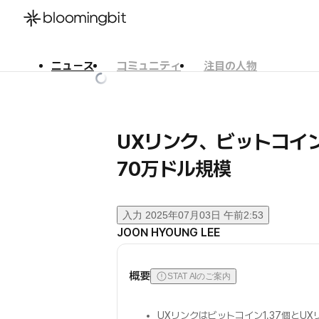
ニュース
コミュニティ
注目の人物
한국어
English
日本語
UXリンク、ビットコイ
70万ドル規模
入力
2025年07月03日 午前2:53
JOON HYOUNG LEE
概要
STAT AIのご案内
UXリンクはビットコイン1.37個とUX