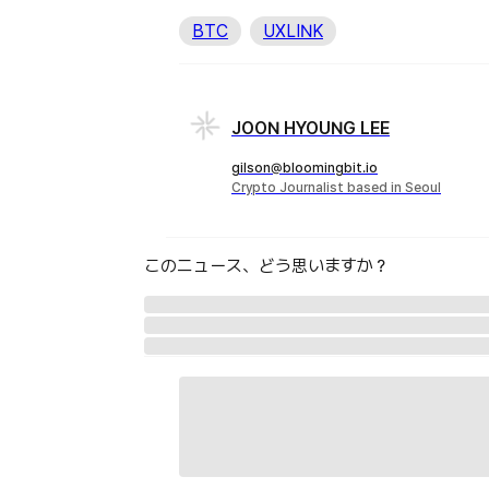
BTC
UXLINK
JOON HYOUNG LEE
gilson@bloomingbit.io
Crypto Journalist based in Seoul
このニュース、どう思いますか？