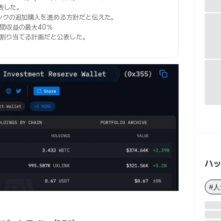
発表した。
ンクの追加購入を進める方針だと伝えた。
間収益の最大40％
に割り当てる計画だと公表した。
ハ
#