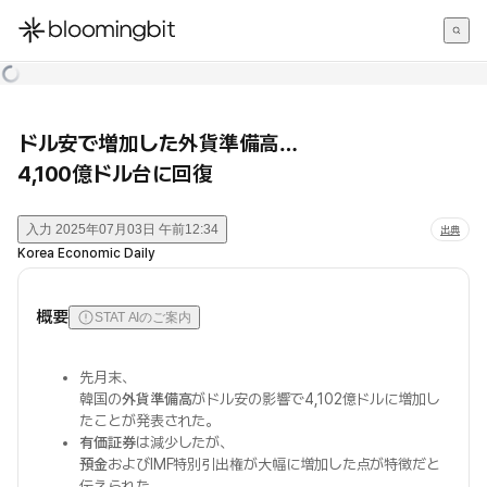
한국어
English
日本語
ドル安で増加した外貨準備高…
4,100億ドル台に回復
入力
2025年07月03日 午前12:34
出典
Korea Economic Daily
概要
STAT AIのご案内
先月末、
韓国の
外貨準備高
がドル安の影響で4,102億ドルに増加し
たことが発表された。
有価証券
は減少したが、
預金
およびIMF特別引出権が大幅に増加した点が特徴だと
伝えられた。