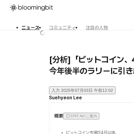
ニュース
コミュニティ
注目の人物
한국어
English
日本語
[分析]「ビットコイン
今年後半のラリーに引き
入力
2025年07月03日 午前12:02
Suehyeon Lee
概要
STAT AIのご案内
ビットコイン市場が4月以降、