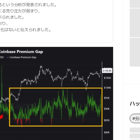
るという分析が発表されました。
よる売り圧力が弱まり、
べられました。
おり、
変化はないと伝えられました。
ハ
#分