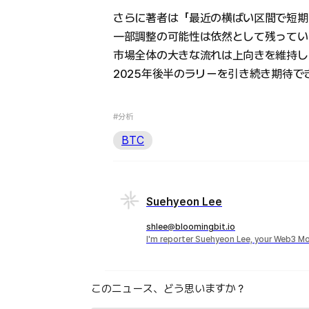
さらに著者は「最近の横ばい区間で短期
一部調整の可能性は依然として残ってい
市場全体の大きな流れは上向きを維持し
2025年後半のラリーを引き続き期待
#分析
BTC
Suehyeon Lee
shlee@bloomingbit.io
I'm reporter Suehyeon Lee, your Web3 Mo
このニュース、どう思いますか？