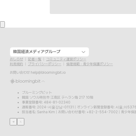
韓国経済メディアグループ
おしらせ
記者一覧
コミュニティ運営ポリシー
利用規約
プライバシーポリシー
倫理規範・青少年保護ポリシー
お問い合わせ
help@bloomingbit.io
ブルーミングビット
韓国 ソウル特別市 江南区 テヘラン路 217 10階
事業登録番号: 484-81-02340
通販番号: 2024-서울강남-01131
|
オンライン新聞登録番号: 서울,아537
担当者名: Sanha Kim
|
お問い合わせ番号: +82-2-554-7002
|
青少年保護