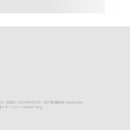
65
|
登録日: 2021年6月14日
|
発行者/編集者: Sanha Kim
マネージャー: Hanna Yang