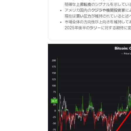
明確な
上昇転換
のシグナルを示してい
アメリカ国内の
クジラや機関投資家
に
現在は
買い圧力
が維持されていると述
市場全体の方向性が上向きを維持して
2025年後半の
ラリー
に対する期待に