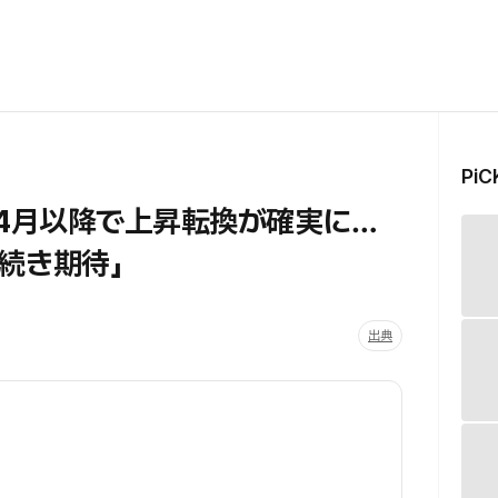
Pi
、4月以降で上昇転換が確実に…
続き期待」
出典