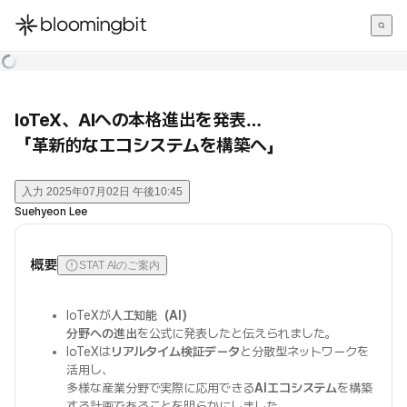
한국어
English
日本語
IoTeX、AIへの本格進出を発表…
「革新的なエコシステムを構築へ」
入力
2025年07月02日 午後10:45
Suehyeon Lee
概要
STAT AIのご案内
IoTeXが
人工知能（AI）
分野への進出
を公式に発表したと伝えられました。
IoTeXは
リアルタイム検証データ
と分散型ネットワークを
活用し、
多様な産業分野で実際に応用できる
AIエコシステム
を構築
する計画であることを明らかにしました。