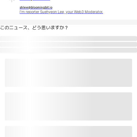
shlee@bloomingbit.io
I'm reporter Suehyeon Lee, your Web3 Moderator.
このニュース、どう思いますか？