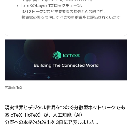
IoTeXの
Layer 1ブロックチェーン、
IOTXトークン
など主要要素の拡張とAIの融合が、
投資家の間でも注目すべき技術的進歩と評価されています
。
写真=IoTeX
現実世界とデジタル世界をつなぐ分散型ネットワークであ
るIoTeX（IoTeX）が、人工知能（AI）
分野への本格的な進出を3日に発表しました。