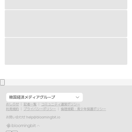
韓国経済メディアグループ
おしらせ
記者一覧
コミュニティ運営ポリシー
利用規約
プライバシーポリシー
倫理規範・青少年保護ポリシー
お問い合わせ
help@bloomingbit.io