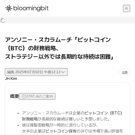
한국어
English
日本語
アンソニー・スカラムーチ「ビットコイン
（BTC）の財務戦略、
ストラテジー以外では長期的な持続は困難」
編集
2025年07月02日 午後12:12
出典
JH Kim
概要
STAT AIのご案内
アンソニー・スカラムーチは企業の
ビットコイン（BTC）
財務戦略
が長期的な継続は難しいと予想しました。
彼は複製型戦略が一時的に流行しているが、
大半の企業は
ビットコイン保有
のみでは市場で高い評価を