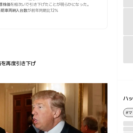
標株価
を相次いで引き下げたことが明らかになった。
半期車両納入台数
が前年同期比12%
価を再度引き下げ
ハ
#