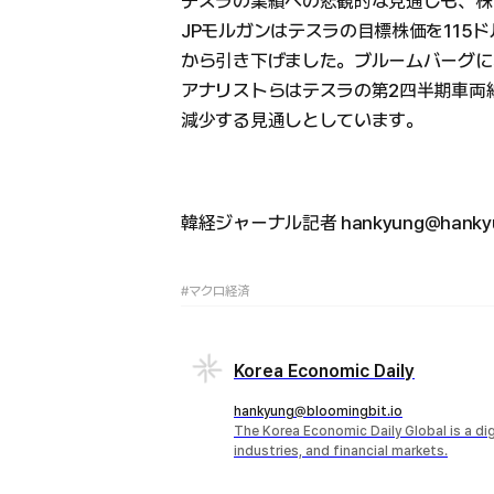
テスラの業績への悲観的な見通しも、株
JPモルガンはテスラの目標株価を115
から引き下げました。ブルームバーグに
アナリストらはテスラの第2四半期車両納
減少する見通しとしています。
韓経ジャーナル記者 hankyung@hankyu
#マクロ経済
Korea Economic Daily
hankyung@bloomingbit.io
The Korea Economic Daily Global is a d
industries, and financial markets.