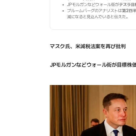
JPモルガンなどウォール街が
テスラ目
ブルームバーグのアナリストは
第2四
減になると見込んでいると伝えた。
マスク氏、米減税法案を再び批判
JPモルガンなどウォール街が目標株