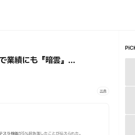
Pi
で業績にも『暗雲』…
出典
テスラ株価
が5%超急落したことが伝えられた。