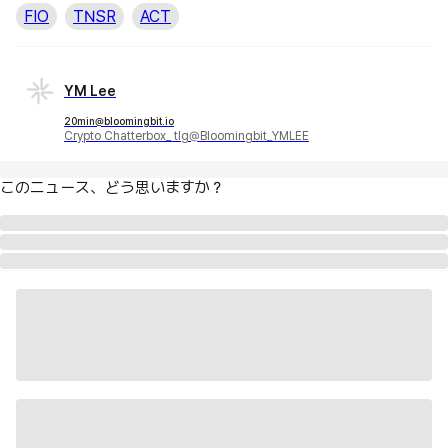
FIO
TNSR
ACT
YM Lee
20min@bloomingbit.io
Crypto Chatterbox_ tlg@Bloomingbit_YMLEE
このニュース、どう思いますか？