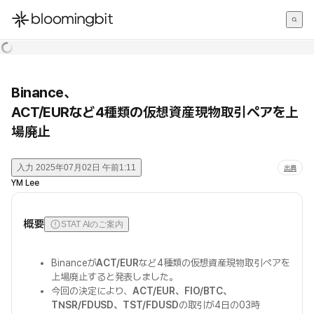
한국어
English
日本語
Binance、
ACT/EURなど4種類の仮想資産現物取引ペアを上
場廃止
入力
2025年07月02日 午前1:11
出典
YM Lee
概要
STAT AIのご案内
Binanceが
ACT/EUR
など4種類の仮想資産現物取引ペアを
上場廃止すると発表しました。
今回の決定により、
ACT/EUR、FIO/BTC、
TNSR/FDUSD、TST/FDUSD
の取引が4日の03時