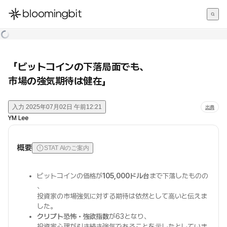
한국어
English
日本語
「ビットコインの下落局面でも、
市場の強気期待は健在」
入力
2025年07月02日 午前12:21
出典
YM Lee
概要
STAT AIのご案内
ビットコインの価格が
105,000ドル台
まで下落したものの
、
投資家の市場強気に対する期待は依然として高いと伝えま
した。
クリプト恐怖・強欲指数
が63となり、
投資家心理が引き続き強気であることを示したとしていま