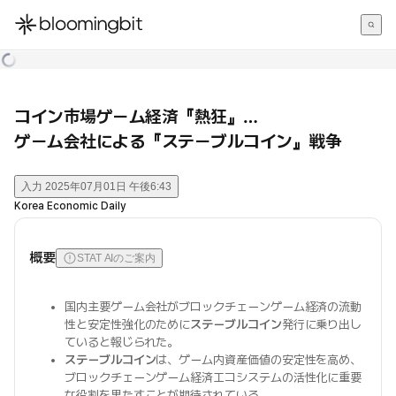
한국어
English
日本語
コイン市場ゲーム経済『熱狂』…
ゲーム会社による『ステーブルコイン』戦争
入力
2025年07月01日 午後6:43
Korea Economic Daily
概要
STAT AIのご案内
国内主要ゲーム会社がブロックチェーンゲーム経済の流動
性と安定性強化のために
ステーブルコイン
発行に乗り出し
ていると報じられた。
ステーブルコイン
は、ゲーム内資産価値の安定性を高め、
ブロックチェーンゲーム経済エコシステムの活性化に重要
な役割を果たすことが期待されている。