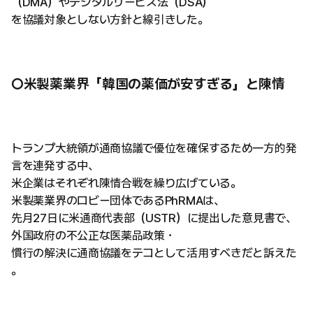
（DMA）やデジタルサービス法（DSA）
を協議対象としない方針と線引きした。
○米製薬業界「韓国の薬価が安すぎる」と陳情
トランプ大統領が通商協議で優位を確保するため一方的発
言を連発する中、
米企業はそれぞれ陳情合戦を繰り広げている。
米製薬業界のロビー団体であるPhRMAは、
先月27日に米通商代表部（USTR）に提出した意見書で、
外国政府の不公正な医薬品政策・
慣行の解決に通商協議をテコとして活用すべきだと訴えた
。