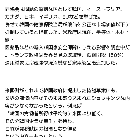
同協会は問題の深刻な国として韓国、オーストラリア、
カナダ、日本、イギリス、EUなどを挙げた。
併せて韓国の健康保険当局が薬価を公正な市場価値以下に
抑制していると指摘した。米政府は現在、半導体・木材・
銅・
医薬品などの輸入が国家安全保障に与える影響を調査中だ
。トランプ政権は業界意見の聴取後、鉄鋼関税（50%）
適用対象に冷蔵庫や洗濯機など家電製品も追加した。
米国側がこれまで韓国政府に提出した協議草案にも、
業界の陳情内容がそのまま盛り込まれたショッキングな内
容が少なくなかったという。例えば
「韓国の労働者所得は平均的に米国より低く、
その分韓国企業が競争力を持ち、
これが関税賦課の根拠となり得る」
という内容もあったという。