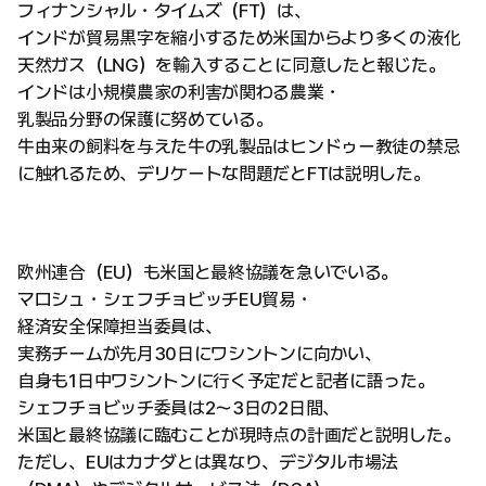
フィナンシャル・タイムズ（FT）は、
インドが貿易黒字を縮小するため米国からより多くの液化
天然ガス（LNG）を輸入することに同意したと報じた。
インドは小規模農家の利害が関わる農業・
乳製品分野の保護に努めている。
牛由来の飼料を与えた牛の乳製品はヒンドゥー教徒の禁忌
に触れるため、デリケートな問題だとFTは説明した。
欧州連合（EU）も米国と最終協議を急いでいる。
マロシュ・シェフチョビッチEU貿易・
経済安全保障担当委員は、
実務チームが先月30日にワシントンに向かい、
自身も1日中ワシントンに行く予定だと記者に語った。
シェフチョビッチ委員は2〜3日の2日間、
米国と最終協議に臨むことが現時点の計画だと説明した。
ただし、EUはカナダとは異なり、デジタル市場法