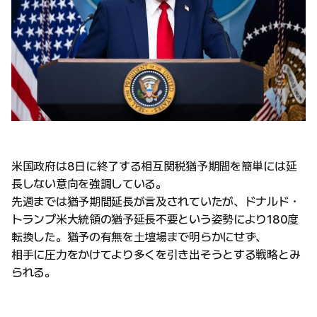
米国政府は8日に終了する相互関税猶予期間を簡単には延
長しない意向を強調している。
先週までは猶予期間延長が言及されていたが、ドナルド・
トランプ米大統領の猶予延長不要という姿勢により180度
転換した。猶予の有無を土壇場まで明らかにせず、
相手に圧力をかけてより多くを引き出そうとする戦略とみ
られる。