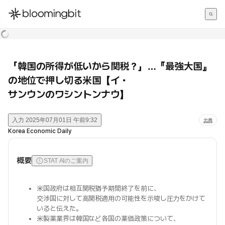
한국어
English
日本語
「韓国の所得が低いから関税？」…『最強大国』
の地位で押し切る米国【イ・
サンウンのワシントンナウ】
入力
2025年07月01日 午前9:32
出典
Korea Economic Daily
概要
STAT AIのご案内
米国政府は相互関税猶予期間終了を前に、
交渉国に対して高関税適用の可能性を示唆し圧力をかけて
いると伝えた。
米製薬業界は韓国など各国の薬価政策について、