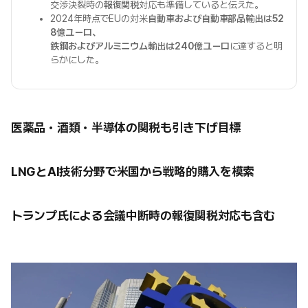
交渉決裂時の
報復関税
対応も準備していると伝えた。
2024年時点でEUの対米
自動車および自動車部品輸出は52
8億ユーロ、
鉄鋼およびアルミニウム輸出は240億ユーロ
に達すると明
らかにした。
医薬品・酒類・半導体の関税も引き下げ目標
LNGとAI技術分野で米国から戦略的購入を模索
トランプ氏による会議中断時の報復関税対応も含む