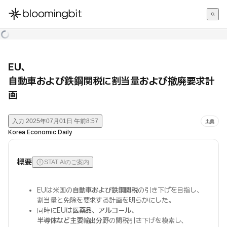
한국어
English
日本語
EU、
自動車および鉄鋼関税に割当量および撤廃要求計
画
入力
2025年07月01日 午前8:57
出典
Korea Economic Daily
概要
STAT AIのご案内
EUは米国の
自動車および鉄鋼関税
の引き下げを目指し、
割当量と免除を要求する計画を明らかにした。
同時にEUは
医薬品、アルコール、
半導体など主要輸出分野
の関税引き下げを模索し、