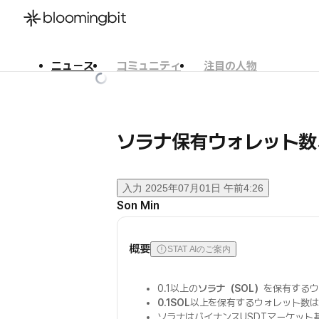
ニュース
コミュニティ
注目の人物
한국어
English
日本語
ソラナ保有ウォレット数
入力
2025年07月01日 午前4:26
Son Min
概要
STAT AIのご案内
0.1以上の
ソラナ（SOL）
を保有するウ
0.1SOL
以上を保有するウォレット数は1
ソラナはバイナンスUSDTマーケット基