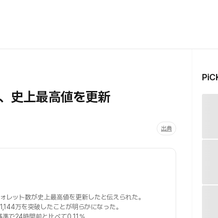
Pi
、史上最高値を更新
出典
ォレット数が史上最高値を更新したと伝えられた。
,144万を突破したことが明らかになった。
準で24時間前と比べて0.11％