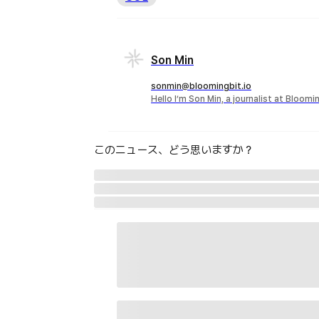
Son Min
sonmin@bloomingbit.io
Hello I’m Son Min, a journalist at Bloomi
このニュース、どう思いますか？