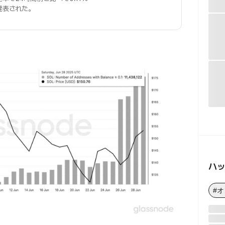
発表された。
ハ
#