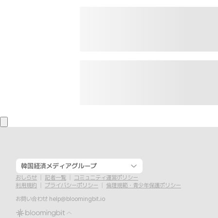
韓国経済メディアグループ
おしらせ
記者一覧
コミュニティ運営ポリシー
利用規約
プライバシーポリシー
倫理規範・青少年保護ポリシー
お問い合わせ
help@bloomingbit.io