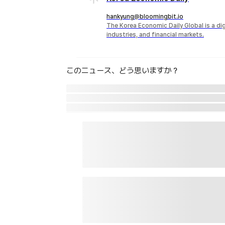
hankyung@bloomingbit.io
The Korea Economic Daily Global is a d
industries, and financial markets.
このニュース、どう思いますか？