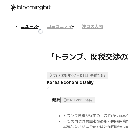
ニュース
コミュニティ
注目の人物
한국어
English
日本語
「トランプ、関税交渉の
入力
2025年07月01日 午前1:57
Korea Economic Daily
概要
STAT AIのご案内
トランプ政権が従来の「包括的な貿易
一部の国には
最高水準の相互関税免除
半導体など特定分野では
追加関税
の可