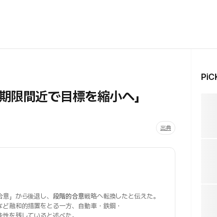
Pi
期限間近で目標を縮小へ」
出典
合意」から後退し、
段階的合意
戦略へ転換したと伝えた。
など融和的措置をとる一方、自動車・鉄鋼・
能性を残していると述べた。