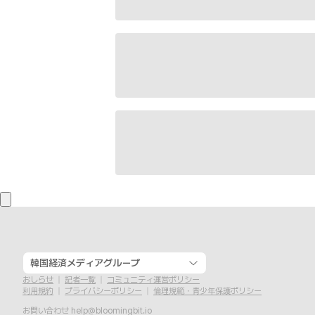
韓国経済メディアグループ
おしらせ
記者一覧
コミュニティ運営ポリシー
利用規約
プライバシーポリシー
倫理規範・青少年保護ポリシー
お問い合わせ
help@bloomingbit.io