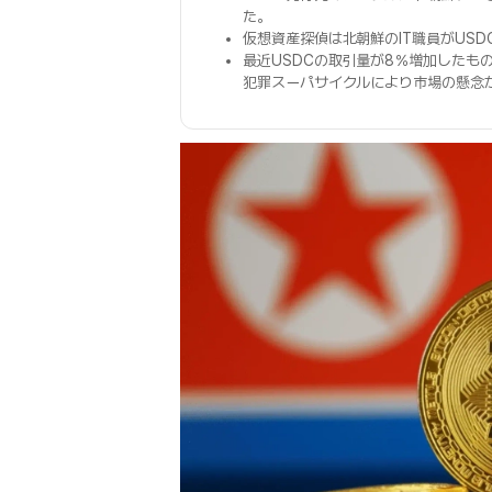
た。
仮想資産探偵は北朝鮮のIT職員がUS
最近USDCの取引量が8％増加したも
犯罪スーパサイクルにより市場の懸念