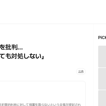
Pi
を批判…
っても対処しない」
出典
よる犯罪的利用に対して措置を取らないという主張が提起され