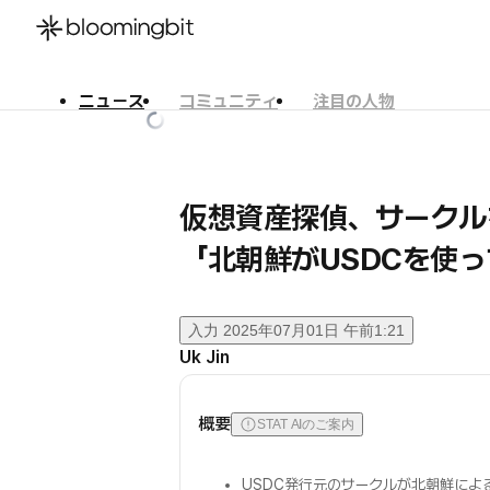
ニュース
コミュニティ
注目の人物
한국어
English
日本語
仮想資産探偵、サークル
「北朝鮮がUSDCを使
入力
2025年07月01日 午前1:21
Uk Jin
概要
STAT AIのご案内
USDC発行元のサークルが北朝鮮に