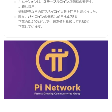
キムHウォンは、
ステーブルコイン
が価格の安定性、
広範な採用、
規制遵守などの面で
パイコイン
を上回ると述べました。
現在、
パイコイン
の価格は前日比4.78%
下落の0.4924ドルで、最高値と比較して約80%
下落しています。