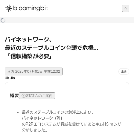
한국어
English
日本語
パイネットワーク、
最近のステーブルコイン台頭で危機…
「信頼構築が必要」
入力
2025年07月01日 午前12:32
出典
Uk Jin
概要
STAT AIのご案内
最近の
ステーブルコイン
の急浮上により、
パイネットワーク（PI）
のP2Pエコシステムが脅威を受けているとキムHウォンが
分析しました。