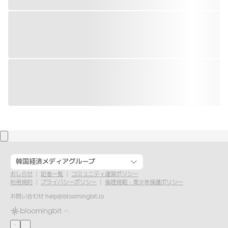
韓国経済メディアグループ
おしらせ
記者一覧
コミュニティ運営ポリシー
利用規約
プライバシーポリシー
倫理規範・青少年保護ポリシー
お問い合わせ
help@bloomingbit.io