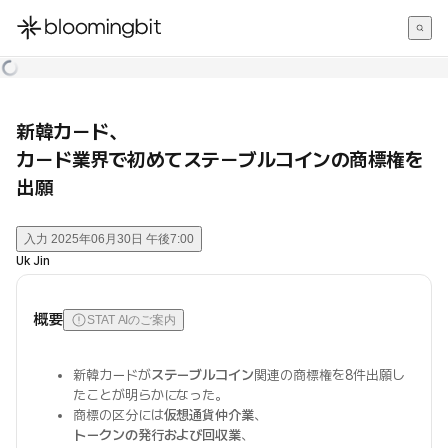
한국어
English
日本語
新韓カード、
カード業界で初めてステーブルコインの商標権を
出願
入力
2025年06月30日 午後7:00
Uk Jin
概要
STAT AIのご案内
新韓カードが
ステーブルコイン
関連の商標権を8件出願し
たことが明らかになった。
商標の区分には
仮想通貨仲介業
、
トークンの発行および回収業
、