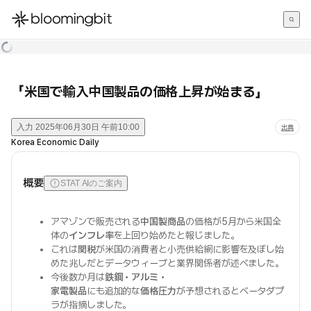
한국어
English
日本語
「米国で輸入中国製品の価格上昇が始まる」
入力
2025年06月30日 午前10:00
出典
Korea Economic Daily
概要
STAT AIのご案内
アマゾンで販売される
中国製商品
の価格が5月から米国全
体の
インフレ率
を上回り始めたと報じました。
これは
関税
が米国の消費者と小売供給網に影響を及ぼし始
めた兆しだとデータウィーブと業界関係者が述べました。
今後数か月は
鉄鋼・アルミ・
家電製品
にも追加的な
価格圧力
が予想されるとベータダプ
ラが指摘しました。