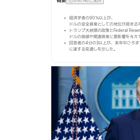
概要
STAT AIのご案内
経済学者の90％以上が、
ドルの安全資産としての地位が弱まる
トランプ大統領の政策とFederal Res
ドルの価値や関連資産に悪影響を与え
回答者の4分の3以上が、来年中ごろまでに米国
に達する見通しを示した。