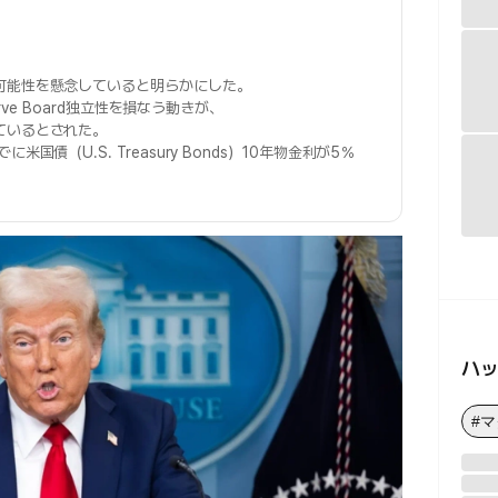
可能性を懸念していると明らかにした。
erve Board独立性を損なう動きが、
ているとされた。
債（U.S. Treasury Bonds）10年物金利が5％
ハ
#