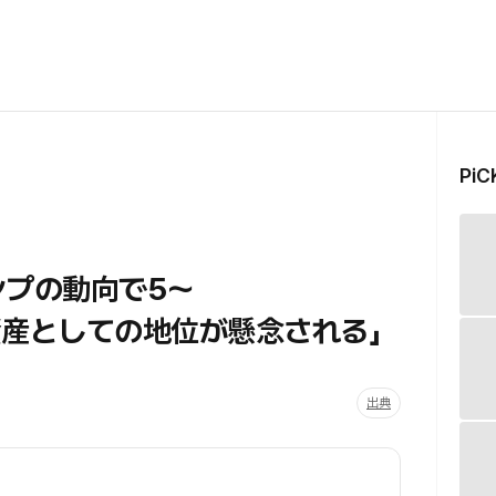
Pi
ンプの動向で5～
資産としての地位が懸念される」
出典