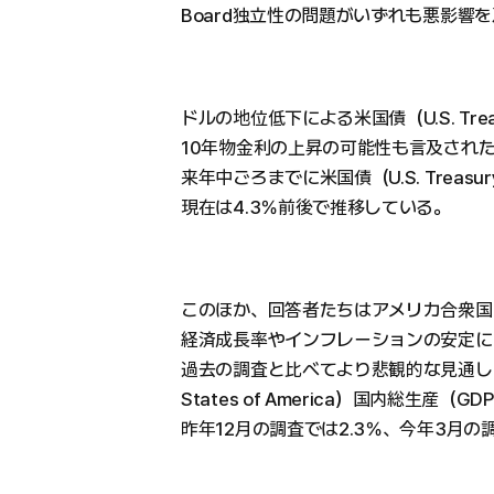
Board独立性の問題がいずれも悪影響
ドルの地位低下による米国債（U.S. Treas
10年物金利の上昇の可能性も言及され
来年中ごろまでに米国債（U.S. Treas
現在は4.3％前後で推移している。
このほか、回答者たちはアメリカ合衆国（Unite
経済成長率やインフレーションの安定に
過去の調査と比べてより悲観的な見通しを示
States of America）国内総生産
昨年12月の調査では2.3％、今年3月の