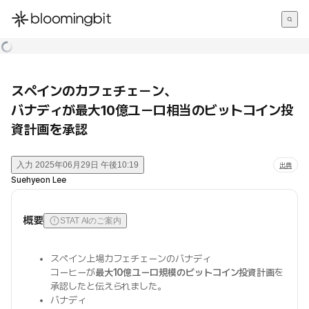
한국어
English
日本語
スペインのカフェチェーン、
バナディが最大10億ユーロ相当のビットコイン投
資計画を承認
入力
2025年06月29日 午後10:19
出典
Suehyeon Lee
概要
STAT AIのご案内
スペイン上場カフェチェーンのバナディ
コーヒーが
最大10億ユーロ規模のビットコイン投資計画
を
承認したと伝えられました。
バナディ